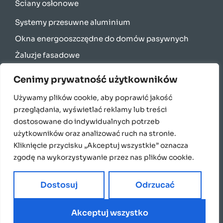
Ściany osłonowe
Systemy przesuwne aluminium
Okna energooszczędne do domów pasywnych
Żaluzje fasadowe
Rolety zewnętrzne
Cenimy prywatność użytkowników
Bramy garażowe
Używamy plików cookie, aby poprawić jakość
Parapety
przeglądania, wyświetlać reklamy lub treści
English
dostosowane do indywidualnych potrzeb
użytkowników oraz analizować ruch na stronie.
Français
Kliknięcie przycisku „Akceptuj wszystkie” oznacza
Italiano
zgodę na wykorzystywanie przez nas plików cookie.
Polski
Dostosuj
Odrzucać
Akceptuj wszystko
2024 Copyright Domatus. Made by White PR