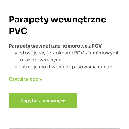
Parapety wewnętrzne
PVC
Parapety wewnętrzne komorowe z PCV
stosuje się je z oknami PCV, aluminiowymi
oraz drewnianymi,
istnieje możliwość dopasowania ich do
kolorystyki pomieszczenia oraz okna,
Czytaj więcej
ponieważ dysponujemy szeroką paletą
kolorów oklein,
zadowalającej jakości rdzeń jest wykonany
Zapytaj o wycenę
z wysokoudarowego polichlorku winylu
oraz dodatkowo zabezpieczany przed
transportem i montażem folią ochronną,
posiadamy szeroki wybór wykończeń
parapetów w różnych długościach i