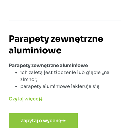
Parapety zewnętrzne
aluminiowe
Parapety zewnętrzne aluminiowe
ich zaletą jest tłoczenie lub gięcie „na
zimno”,
parapety aluminiowe lakieruje się
proszkowo,
Czytaj więcej
ich trwałość i wytrzymałość jest bardzo
duża,
czynniki atmosferyczne nie powodują
Zapytaj o wycenę
zmian i zniszczeń w nich,
cechują się niepodatnością na środki