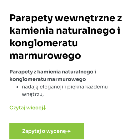
Parapety wewnętrzne z
kamienia naturalnego i
konglomeratu
marmurowego
Parapety z kamienia naturalnego i
konglomeratu marmurowego
nadają elegancji i piękna każdemu
wnętrzu,
kamień naturalny z jakiego jest wykonany
Czytaj więcej
pochodzi z wysoko wyselekcjonowanych
łupków stanowiących 95%, odpowiednio
zestawionych ze spoiwem (żywicą
Zapytaj o wycenę
poliestrową),
idealnie pasują do okien PCV, drewnianych