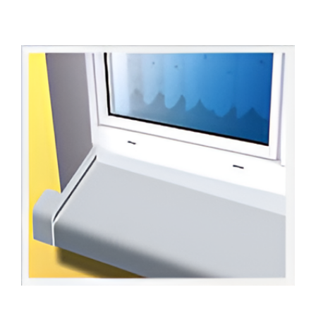
chemiczne i czystości,
doskonałe do montażu z oknami PCV,
stylowe i gustowne,
parapety aluminiowe są dostępne w wielu
wzorach i kolorach palety RAL.