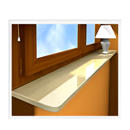
oraz aluminiowych,
odpowiednia struktura konglomeratu
zapewnia trzykrotnie mniejszą absorpcję
wody, większą odporność na zgniecenia i
o jedną-trzecią zwiększoną oporność na
ściskanie.