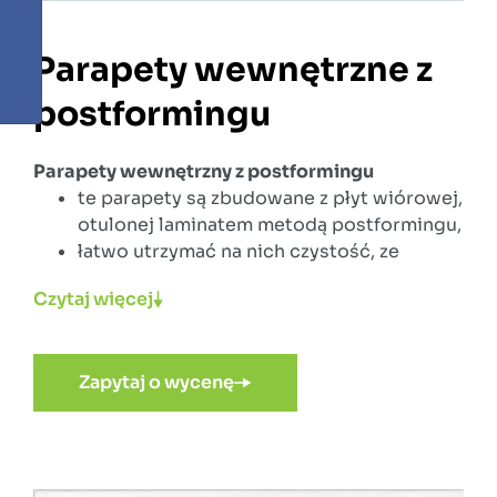
Parapety wewnętrzne z
postformingu
Parapety wewnętrzny z postformingu
te parapety są zbudowane z płyt wiórowej,
otulonej laminatem metodą postformingu,
łatwo utrzymać na nich czystość, ze
względu na gładką powierzchnię,
Czytaj więcej
mogą spełniać rolę półki, ponieważ są
praktyczne i estetyczne,
nadają się do każdego pomieszczenia
Zapytaj o wycenę
(biuro, sypialnia, kuchnia, łazienka itp.),
doskonałe do montażu z oknami PCV,
dostępne w kolorze białym.