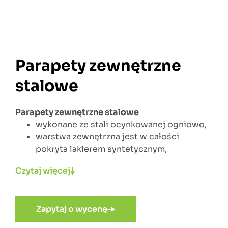
Parapety zewnętrzne
stalowe
Parapety zewnętrzne stalowe
wykonane ze stali ocynkowanej ogniowo,
warstwa zewnętrzna jest w całości
pokryta lakierem syntetycznym,
parapety stalowe są bardzo odporne na
Czytaj więcej
temperaturę,
cechują się łatwością w utrzymaniu
czystości,
Zapytaj o wycenę
parapety stalowe są estetyczne i
funkcjonalne,