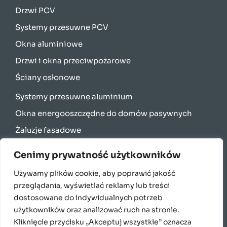
Drzwi PCV
Systemy przesuwne PCV
Okna aluminiowe
Drzwi i okna przeciwpożarowe
Ściany osłonowe
Systemy przesuwne aluminium
Okna energooszczędne do domów pasywnych
Żaluzje fasadowe
Rolety zewnętrzne
Cenimy prywatność użytkowników
Bramy garażowe
Używamy plików cookie, aby poprawić jakość
Parapety
przeglądania, wyświetlać reklamy lub treści
English
dostosowane do indywidualnych potrzeb
użytkowników oraz analizować ruch na stronie.
Français
Kliknięcie przycisku „Akceptuj wszystkie” oznacza