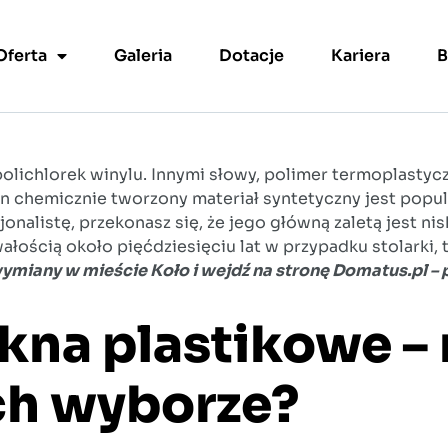
Oferta
Galeria
Dotacje
Kariera
B
olichlorek winylu. Innymi słowy, polimer termoplastyczn
n chemicznie tworzony materiał syntetyczny jest popu
nalistę, przekonasz się, że jego główną zaletą jest nis
łością około pięćdziesięciu lat w przypadku stolarki, 
 wymiany w mieście Koło i wejdź na stronę Domatus.pl 
kna plastikowe – 
ch wyborze?