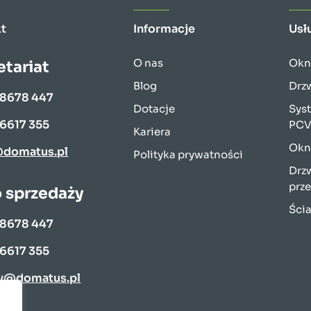
t
Informacje
Usł
O nas
Okn
etariat
Blog
Drz
 8678 447
Dotacje
Sys
 6617 355
PC
Kariera
Okn
@domatus.pl
Polityka prywatności
Drzw
prz
o sprzedaży
Ści
 8678 447
 6617 355
y@domatus.pl