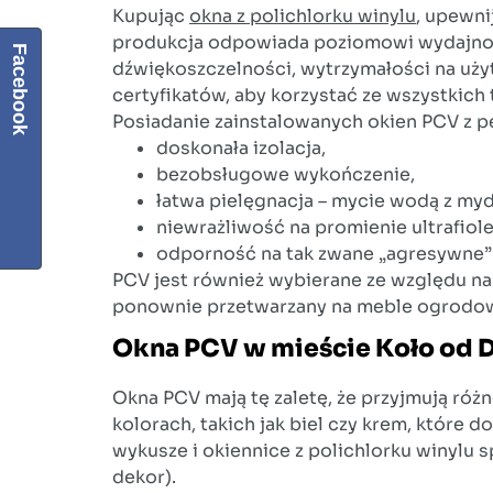
Kupując
okna z polichlorku winylu
, upewni
produkcja odpowiada poziomowi wydajności
Facebook
dźwiękoszczelności, wytrzymałości na uży
certyfikatów, aby korzystać ze wszystkich t
Posiadanie zainstalowanych okien PCV z pew
doskonała izolacja,
bezobsługowe wykończenie,
łatwa pielęgnacja – mycie wodą z my
niewrażliwość na promienie ultrafiol
odporność na tak zwane „agresywne” 
PCV jest również wybierane ze względu na 
ponownie przetwarzany na meble ogrodowe,
Okna PCV w mieście Koło od 
Okna PCV mają tę zaletę, że przyjmują r
kolorach, takich jak biel czy krem, któr
wykusze i okiennice z polichlorku winylu 
dekor).