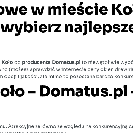
owe w mieście Ko
wybierz najlepsz
e
Koło
od
producenta
Domatus.pl
to niewątpliwie wybó
ewno (możesz sprawdzić w internecie ceny okien drewni
 opcji i jakości, ale mimo to pozostaną bardzo konkur
oło – Domatus.pl 
. Atrakcyjne zarówno ze względu na konkurencyjną cen