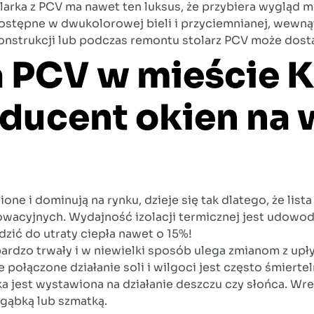
tolarka z PCV ma nawet ten luksus, że przybiera wygląd 
ostępne w dwukolorowej bieli i przyciemnianej, wewnąt
onstrukcji lub podczas remontu stolarz PCV może dost
 PCV w mieście K
oducent okien na
ne i dominują na rynku, dzieje się tak dlatego, że list
owacyjnych. Wydajność izolacji termicznej jest udowod
dzić do utraty ciepła nawet o 15%!
st bardzo trwały i w niewielki sposób ulega zmianom z u
ołączone działanie soli i wilgoci jest często śmiertel
rka jest wystawiona na działanie deszczu czy słońca. Wr
 gąbką lub szmatką.