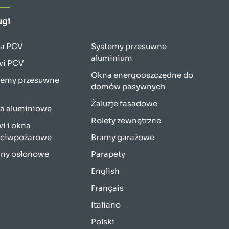
ugi
a PCV
Systemy przesuwne
aluminium
wi PCV
Okna energooszczędne do
temy przesuwne
domów pasywnych
V
Żaluzje fasadowe
a aluminiowe
Rolety zewnętrzne
i i okna
eciwpożarowe
Bramy garażowe
any osłonowe
Parapety
English
Français
Italiano
Polski