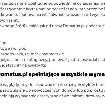
j się, że są one opatrzone odpowiednimi oznaczeniami i 
 zgodnie z kryteriami odporności na wiatr, szczelnośc
tkowanie, zachowania właściwości w czasie i od wysił
ych zalet.
nego źródła, takie jak od firmy Domatus.pl z miasta Koł
dłem,
etowe i wilgoć,
środowiska, takie jak nadmorskie.
jego aspekt ekologiczny, ponieważ jest to materiał nad
 skrzynki na kwiaty itp.
Domatus.pl spełniające wszystkie wyma
óżne wyglądy, aby dostosować się do różnych stylów b
e dopasowują się do nowoczesnych domów lub po prostu d
spełniają wymagania estetyczne aż do imitacji drewna, 