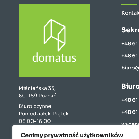
Kontak
Sekr
+48 61
+48 61
biuro
Biur
Miśnieńska 35,
60-169 Poznań
+48 61
Biuro czynne
+48 61
Poniedziałek-Piątek
08.00-16.00
wycen
Cenimy prywatność użytkowników