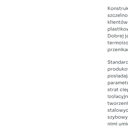
Konstruk
szczelno
klientów
plastiko
Dobrej j
termoizo
przenikan
Standard
produko
posiadaj
parametr
strat ci
izolacyj
tworzeni
stalowy
szybowym
nimi umi