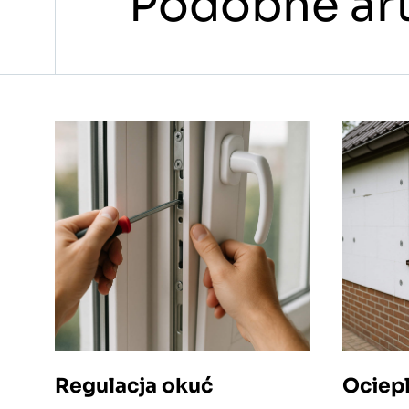
Podobne art
Regulacja okuć
Ociep