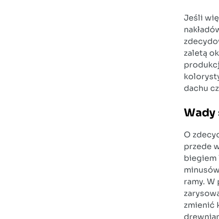
Jeśli wi
nakładów
zdecydow
zaletą o
produkcj
koloryst
dachu cz
Wady s
O zdecyd
przede w
biegiem 
minusów.
ramy. W 
zarysowa
zmienić 
drewnian