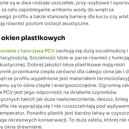
ne są w dwa rodzaje uszczelek, przy-szybowe i oporo
 za celu zapobieganie wnikaniu wody do wnętrza
wego profilu a także stanowią barierę dla kurzu czy wiat
ją również poziom izolacji akustyczne.
 okien plastikowych
konane z tworzywa PCV
cechują się dużą szczelnością i
lacyjnością. Szczelność idzie w parze również z funkcj
akustycznej. Dobrej jakości okna plastikowe mają niski
nnik przenikania ciepła zarówno dla całego okna jak i d
ętrze profilu wypełnione jest materiałem termoizolac
zemu są to okna ciepłe i energooszczędne. Ogromną zal
 PCV jest jego odporność na działanie czynników
ycznych takich jak duże nasłonecznienie, deszcz, śnieg
ofile nie wyprężają się i nie rozszczelniają pod wpływe
temperatur. Ponadto plastik jest bardzo łatwy w czyszcz
ga okresowych konserwacji. To duża zaleta, której nie 
y okna drewniane.