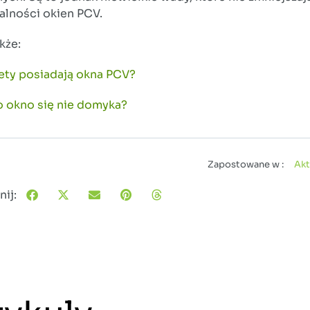
alności okien PCV.
kże:
lety posiadają okna PCV?
 okno się nie domyka?
Zapostowane w :
Akt
ij: