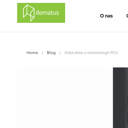
O nas
domatus
Home
|
Blog
|
Kilka słów o technologii PCV