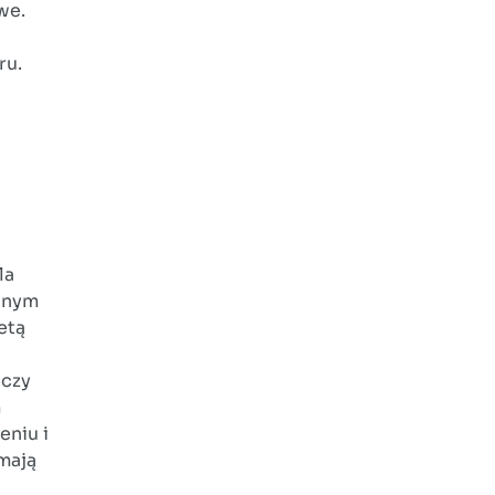
we.
ru.
ą
la
yjnym
etą
 czy
m
eniu i
mają