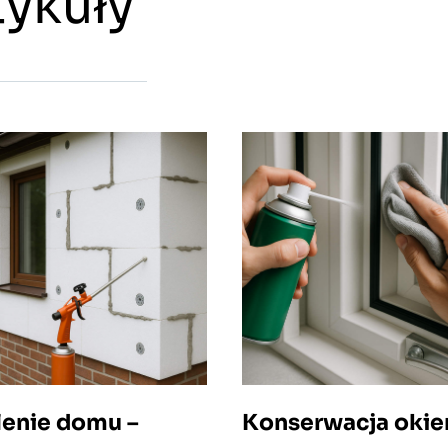
ykuły
lenie domu –
Konserwacja okien