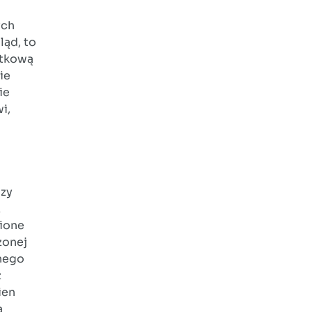
ych
ląd, to
atkową
ie
ie
i,
czy
z
wione
zonej
nego
ż
ien
ą