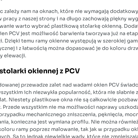
ęc zależy nam na oknach, które nie wymagają dodatkow
 pracy z naszej strony i na długo zachowają piękny wyg
anie warto wybrać plastikową stolarkę okienną. Dod
kien PCV jest możliwość barwienia tworzywa już na etap
i. Dzięki temu ramy okienne występują w szerokiej gam
ycznej i z łatwością można dopasować je do koloru drzw
y elewacji.
tolarki okiennej z PCV
owanej przewadze zalet nad wadami okien PCV świad
szystkim ich niezwykła popularność, która nie słabnie 
lat. Niestety plastikowe okna nie są całkowicie pozba
 Przede wszystkim nie ma możliwości naprawy uszkod
przypadku mechanicznego zniszczenia, pęknięcia, moc
nia, konieczna jest wymiana profilu. Nie można równie
koloru ramy poprzez malowanie, tak jak w przypadku ok
ych. Są to jednak niewielkie wady, które nie zmniejszaj