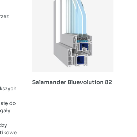
rzez
.
Salamander Bluevolution 82
ększych
 się do
gały
dzy
stikowe