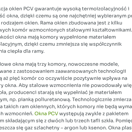
cja okien PCV gwarantuje wysoką termoizolacyjność i
ść okna, dzięki czemu są one najchętniej wybieranym p
 rodzajem okien. Rama okien zbudowana jest z kilku
wych komór wzmocnionych stalowymi kształtownikami
akości okna mają komory wypełnione materiałem
lacyjnym, dzięki czemu zmniejsza się współczynnik
ia ciepła dla ramy.
owe okna mają trzy komory, nowoczesne modele,
wane z zastosowaniem zaawansowanych technologii
ą aż pięć komór co oczywiście pozytywnie wpływa na
y okna. Aby stalowe wzmocnienia nie powodowały wi
epła, producenci starają się wypełniać je materiałem
nym, np. pianką poliuretanową. Technologicznie zmierza
a takich ram okiennych, których komory nie będą wyma
ch wzmocnień.
Okna PCV
występują zwykle z pakietem
 składającym się z dwóch lub trzech tafli szkła. Pomię
eszcza się gaz szlachetny – argon lub ksenon. Okna pla