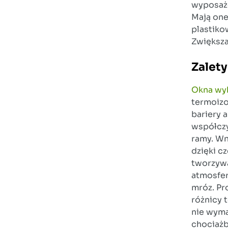
wyposażo
Mają one
plastiko
Zwiększa
Zalety
Okna wy
termoizo
bariery 
współczy
ramy. Wn
dzięki c
tworzywa
atmosfer
mróz. Pr
różnicy 
nie wyma
chociażb