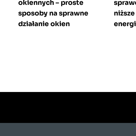
okiennych – proste
spraw
sposoby na sprawne
niższe
działanie okien
energ