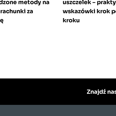
dzone metody na
uszczelek – prakt
 rachunki za
wskazówki krok p
ię
kroku
Znajdź nas