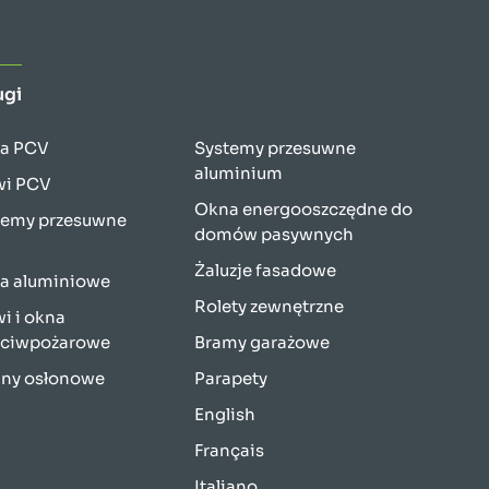
ugi
a PCV
Systemy przesuwne
aluminium
wi PCV
Okna energooszczędne do
temy przesuwne
domów pasywnych
V
Żaluzje fasadowe
a aluminiowe
Rolety zewnętrzne
i i okna
eciwpożarowe
Bramy garażowe
any osłonowe
Parapety
English
Français
Italiano