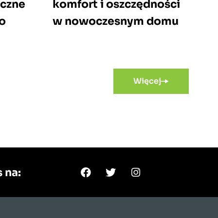
yczne
komfort i oszczędności
o
w nowoczesnym domu
Więcej
 na: