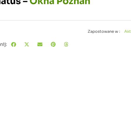
atus –
Okna Poznań
Zapostowane w :
Akt
ij: