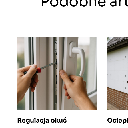
Podobne art
Regulacja okuć
Ociep