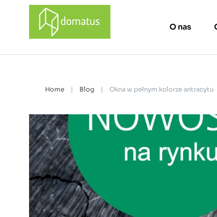
O nas
domatus
Home
|
Blog
|
Okna w pełnym kolorze antracytu