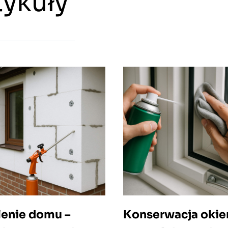
ykuły
lenie domu –
Konserwacja okien