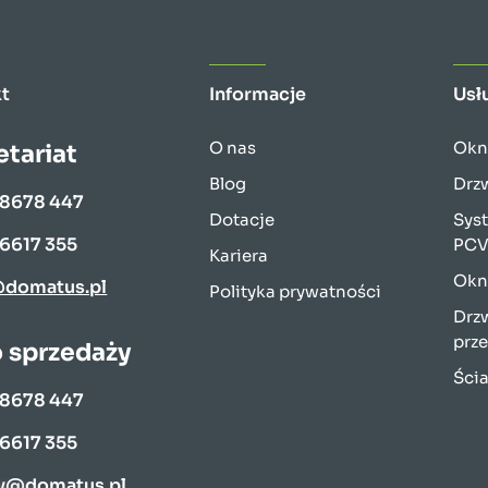
t
Informacje
Usł
O nas
Okn
etariat
Blog
Drz
 8678 447
Dotacje
Sys
 6617 355
PC
Kariera
Okn
@domatus.pl
Polityka prywatności
Drzw
prz
o sprzedaży
Ści
 8678 447
 6617 355
y@domatus.pl