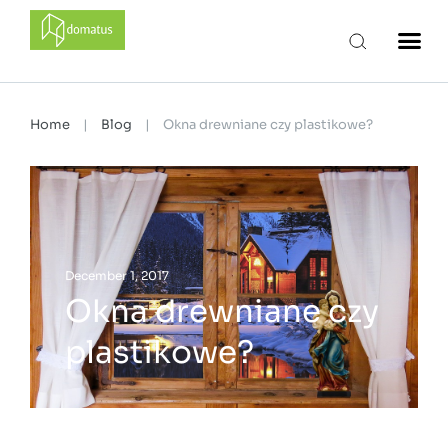
domatus
Home
|
Blog
|
Okna drewniane czy plastikowe?
December 1, 2017
Okna drewniane czy
plastikowe?