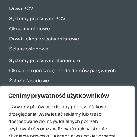
Drzwi PCV
Systemy przesuwne PCV
Okna aluminiowe
Drzwi i okna przeciwpożarowe
Ściany osłonowe
Systemy przesuwne aluminium
Okna energooszczędne do domów pasywnych
Żaluzje fasadowe
Rolety zewnętrzne
Cenimy prywatność użytkowników
Bramy garażowe
Używamy plików cookie, aby poprawić jakość
Parapety
przeglądania, wyświetlać reklamy lub treści
English
dostosowane do indywidualnych potrzeb
użytkowników oraz analizować ruch na stronie.
Français
Kliknięcie przycisku „Akceptuj wszystkie” oznacza