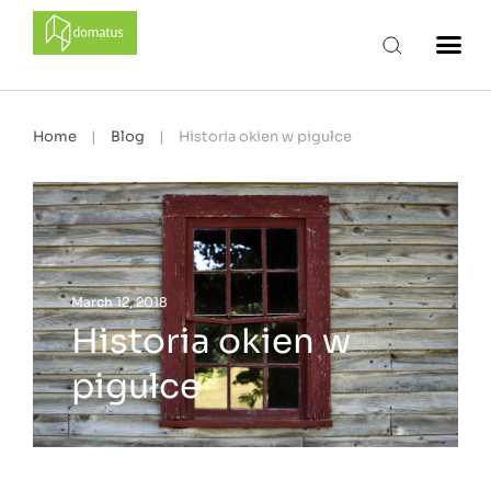
domatus
Home
|
Blog
|
Historia okien w pigułce
March 12, 2018
Historia okien w
pigułce