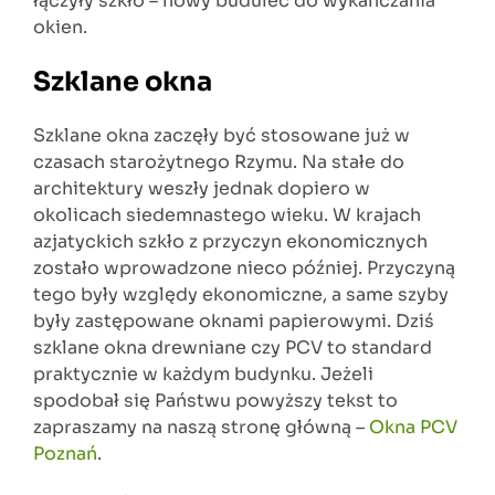
łączyły szkło – nowy budulec do wykańczania
okien.
Szklane okna
Szklane okna zaczęły być stosowane już w
czasach starożytnego Rzymu. Na stałe do
architektury weszły jednak dopiero w
okolicach siedemnastego wieku. W krajach
azjatyckich szkło z przyczyn ekonomicznych
zostało wprowadzone nieco później. Przyczyną
tego były względy ekonomiczne, a same szyby
były zastępowane oknami papierowymi. Dziś
szklane okna drewniane czy PCV to standard
praktycznie w każdym budynku. Jeżeli
spodobał się Państwu powyższy tekst to
zapraszamy na naszą stronę główną –
Okna PCV
Poznań
.