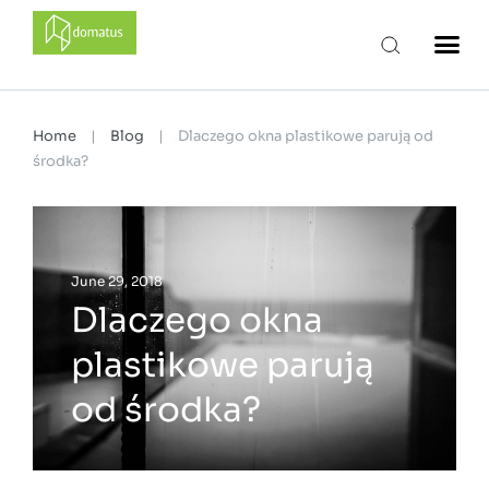
domatus
Home
|
Blog
|
Dlaczego okna plastikowe parują od
środka?
June 29, 2018
Dlaczego okna
plastikowe parują
od środka?