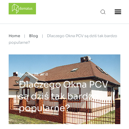
domatus
Home
|
Blog
|
Dlaczego Okna PCV są dziś tak bardzo
popularne?
January 23, 2018
Dlaczego Okna PCV
są dziś tak bardzo
popularne?