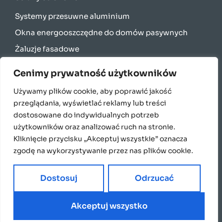
Systemy przesuwne aluminium
Okna energooszczędne do domów pasywnych
Żaluzje fasadowe
Rolety zewnętrzne
Cenimy prywatność użytkowników
Bramy garażowe
Używamy plików cookie, aby poprawić jakość
Parapety
przeglądania, wyświetlać reklamy lub treści
English
dostosowane do indywidualnych potrzeb
użytkowników oraz analizować ruch na stronie.
Français
Kliknięcie przycisku „Akceptuj wszystkie” oznacza
Italiano
zgodę na wykorzystywanie przez nas plików cookie.
Polski
Dostosuj
Odrzucać
Akceptuj wszystko
2024 Copyright Domatus. Made by White PR